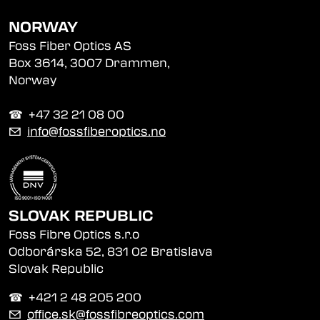
NORWAY
Foss Fiber Optics AS
Box 3614, 3007 Drammen,
Norway
☎︎ +47 32 21 08 00
✉
info@fossfiberoptics.no
SLOVAK REPUBLIC
Foss Fibre Optics s.r.o
Odborárska 52, 831 02 Bratislava
Slovak Republic
☎︎ +421 2 48 205 200
✉
office.sk@fossfibreoptics.com