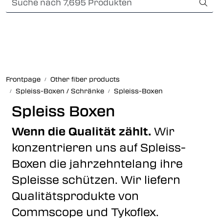
Skip to main content
Card payment
Fiber optic systems
Robuste verbindungen
Frontpage
Other fiber products
Spleiss-Boxen / Schränke
Spleiss-Boxen
Foss Data Center systems
Spleiss Boxen
Plug & play solutions
Wenn die Qualität zählt.
Wir
konzentrieren uns auf Spleiss-
Other fiber products
Boxen die jahrzehntelang ihre
Infocenter
Spleisse schützen. Wir liefern
Qualitätsprodukte von
Commscope und Tykoflex.