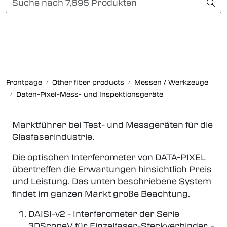
Skip to main content
Card payment
Fiber optic systems
Robuste verbindungen
Frontpage
Other fiber products
Messen / Werkzeuge
Daten-Pixel-Mess- und Inspektionsgeräte
Foss Data Center systems
Marktführer bei Test- und Messgeräten für die
Plug & play solutions
Glasfaserindustrie.
Other fiber products
Die optischen Interferometer von
DATA-PIXEL
übertreffen die Erwartungen hinsichtlich Preis
Infocenter
und Leistung. Das unten beschriebene System
findet im ganzen Markt große Beachtung.
DAISI-v2 - Interferometer der Serie
3DScopeV für Einzelfaser-Steckverbinder, -