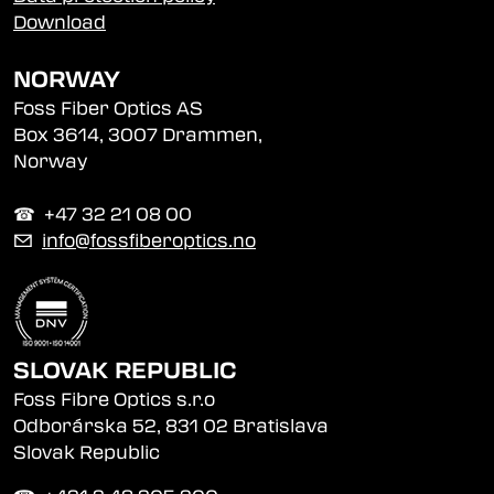
Download
NORWAY
Foss Fiber Optics AS
Box 3614, 3007 Drammen,
Norway
☎︎ +47 32 21 08 00
✉
info@fossfiberoptics.no
SLOVAK REPUBLIC
Foss Fibre Optics s.r.o
Odborárska 52, 831 02 Bratislava
Slovak Republic