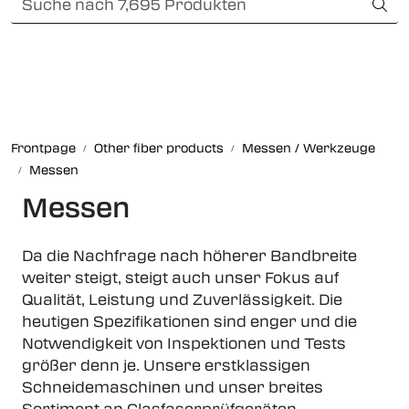
Skip to main content
Card payment
Fiber optic systems
Robuste verbindungen
Frontpage
Other fiber products
Messen / Werkzeuge
Messen
Foss Data Center systems
Messen
Plug & play solutions
Da die Nachfrage nach höherer Bandbreite
Other fiber products
weiter steigt, steigt auch unser Fokus auf
Qualität, Leistung und Zuverlässigkeit. Die
heutigen Spezifikationen sind enger und die
Infocenter
Notwendigkeit von Inspektionen und Tests
größer denn je. Unsere erstklassigen
Schneidemaschinen und unser breites