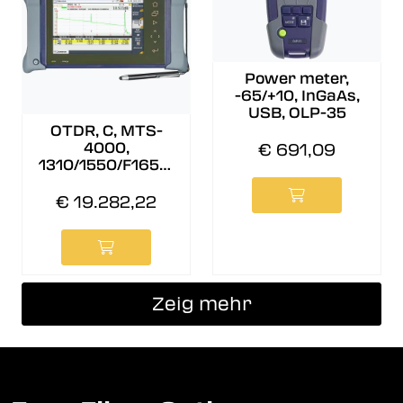
Power meter,
-65/+10, InGaAs,
USB, OLP-35
OTDR, C, MTS-
4000,
€ 691,09
1310/1550/F1650,
46/45/43 dB
€ 19.282,22
Zeig mehr