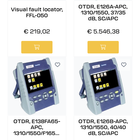
OTDR, E126A-APC,
Visual fault locator,
1310/1550, 37/35
FFL-050
dB, SC/APC
€ 219,02
€ 5.546,38
OTDR, E138FA65-
OTDR, E126B-APC,
APC,
1310/1550, 40/40
1310/1550/F1650,
dB, SC/APC
37/35/32 dB,