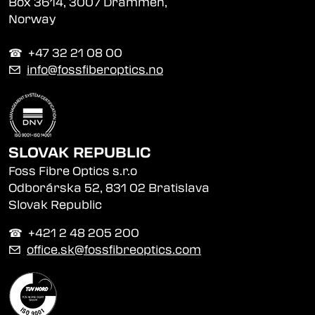
Box 3614, 3007 Drammen,
Norway
☎︎ +47 32 21 08 00
✉
info@fossfiberoptics.no
SLOVAK REPUBLIC
Foss Fibre Optics s.r.o
Odborárska 52, 831 02 Bratislava
Slovak Republic
☎︎ +421 2 48 205 200
✉
office.sk@fossfibreoptics.com