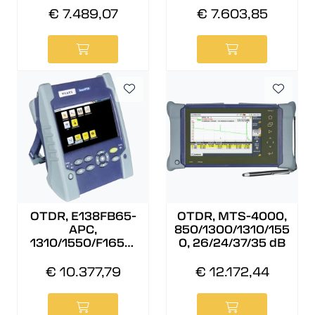
SC/APC
€ 7.489,07
€ 7.603,85
OTDR, E138FB65-
OTDR, MTS-4000,
APC,
850/1300/1310/155
1310/1550/F1650,
0, 26/24/37/35 dB
40/40/41 dB,
SC/APC
€ 10.377,79
€ 12.172,44